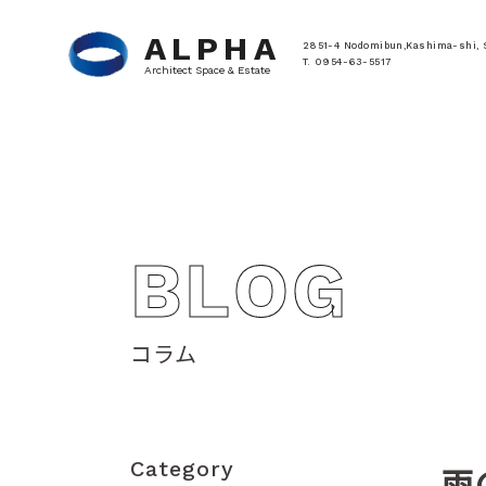
ALPHA
2851-4 Nodomibun,Kashima-shi, 
T. 0954-63-5517
Architect Space & Estate
BLOG
コラム
Category
雨