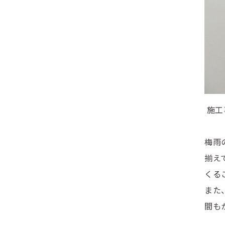
施工
梅雨
揃え
くる
また
間も