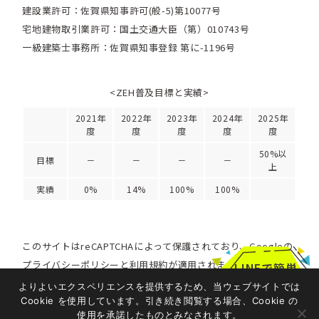
建設業許可：佐賀県知事許可(般-5)第10077号
宅地建物取引業許可：国土交通大臣（第）010743号
一級建築士事務所：佐賀県知事登録 第に-1196号
<ZEH普及目標と実績>
2021年
2022年
2023年
2024年
2025年
度
度
度
度
度
50%以
目標
－
－
－
－
上
実績
0%
14%
100%
100%
このサイトはreCAPTCHAによって保護されており、Googleの
プライバシーポリシー
と
利用規約
が適用されます。
LINEで簡単
お問い合わせ
よりよいエクスペリエンスを提供するため、当ウェブサイトでは
Cookie を使用しています。引き続き閲覧する場合、Cookie の
Copyright 2024 ALPHA Architect Space
使用を承諾したものとみなされます。