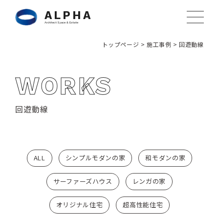
ALPHA
Architect Space & Estate
トップページ
>
施工事例
>
回遊動線
WORKS
回遊動線
ALL
シンプルモダンの家
和モダンの家
サーファーズハウス
レンガの家
オリジナル住宅
超高性能住宅