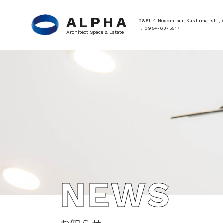
ALPHA
2851-4 Nodomibun,Kashima-shi, 
T. 0954-63-5517
Architect Space & Estate
NEWS