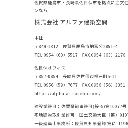
佐賀県鹿島市・長崎県佐世保市を拠点に
注文
ンなら
株式会社 アルファ建築空間
本社
〒849-1312 佐賀県鹿島市納富分2851-4
TEL.0954（63）5517 FAX.0954（63）2176
佐世保オフィス
〒857-0854 長崎県佐世保市福石町5-11
TEL.0956（59）7677 FAX.0956（56）3351
https://alpha-as-sasebo.com/
建設業許可：佐賀県知事許可(般-5)第10077号
宅地建物取引業許可：国土交通大臣（第）0107
一級建築士事務所：佐賀県知事登録 第に-119