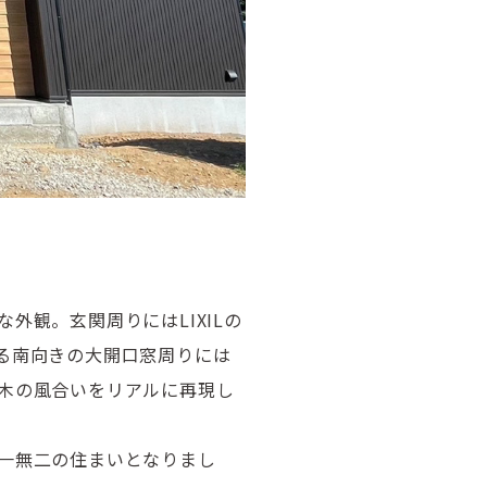
な外観。玄関周りには
LIXIL
の
る南向きの大開口窓周りには
木の風合いをリアルに再現し
一無二の住まいとなりまし