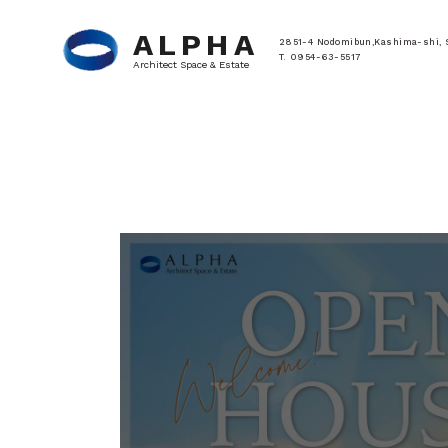
ALPHA
2851-4 Nodomibun,Kashima-shi, 
T. 0954-63-5517
Architect Space & Estate