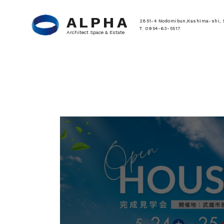
ALPHA
2851-4 Nodomibun,Kashima-shi, 
T. 0954-63-5517
Architect Space & Estate