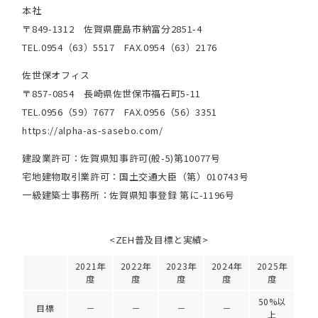
本社
〒849-1312 佐賀県鹿島市納富分2851-4
TEL.0954（63）5517 FAX.0954（63）2176
佐世保オフィス
〒857-0854 長崎県佐世保市福石町5-11
TEL.0956（59）7677 FAX.0956（56）3351
https://alpha-as-sasebo.com/
建設業許可：佐賀県知事許可(般-5)第10077号
宅地建物取引業許可：国土交通大臣（第）010743号
一級建築士事務所：佐賀県知事登録 第に-1196号
<ZEH普及目標と実績>
2021年
2022年
2023年
2024年
2025年
度
度
度
度
度
50%以
目標
－
－
－
－
上