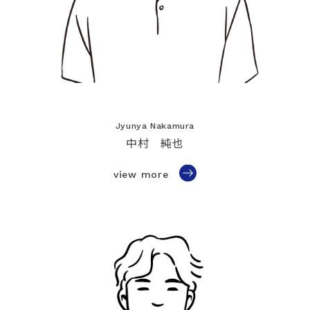
Jyunya Nakamura
中村 純也
view more