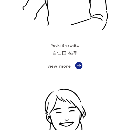
Yuuki Shiranita
白仁田 祐季
view more