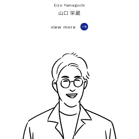
Eizo Yamaguchi
山口 栄蔵
view more