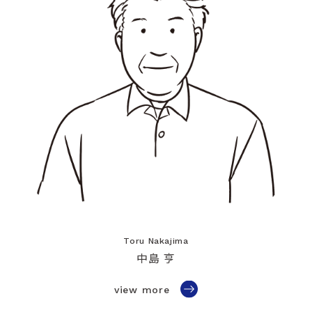
Toru Nakajima
中島 亨
view more