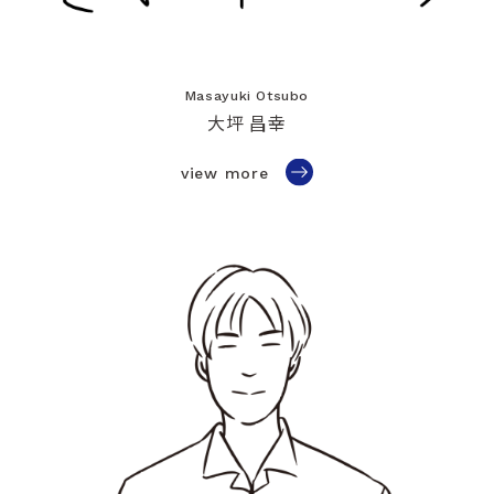
Masayuki Otsubo
大坪 昌幸
view more