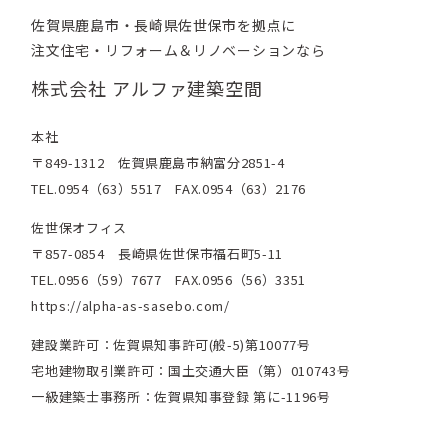
佐賀県鹿島市・長崎県佐世保市を拠点に
注文住宅・リフォーム＆リノベーションなら
株式会社 アルファ建築空間
本社
〒849-1312 佐賀県鹿島市納富分2851-4
TEL.0954（63）5517 FAX.0954（63）2176
佐世保オフィス
〒857-0854 長崎県佐世保市福石町5-11
TEL.0956（59）7677 FAX.0956（56）3351
https://alpha-as-sasebo.com/
建設業許可：佐賀県知事許可(般-5)第10077号
宅地建物取引業許可：国土交通大臣（第）010743号
一級建築士事務所：佐賀県知事登録 第に-1196号