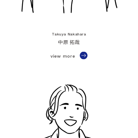
Takuya Nakahara
中原 拓哉
view more