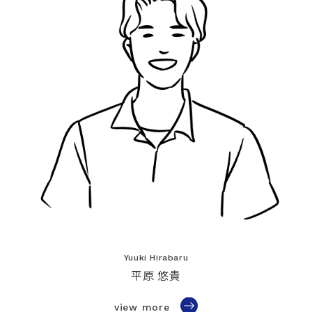
Yuuki Hirabaru
平原 悠貴
view more