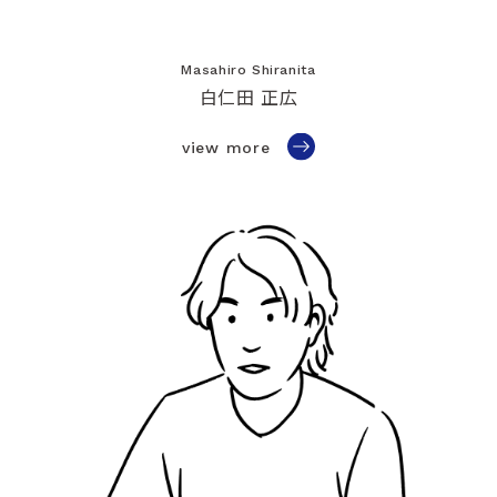
Masahiro Shiranita
白仁田 正広
view more