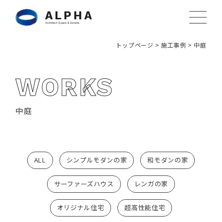
ALPHA
Architect Space & Estate
トップページ
>
施工事例
>
中庭
WORKS
中庭
ALL
シンプルモダンの家
和モダンの家
サーファーズハウス
レンガの家
オリジナル住宅
超高性能住宅