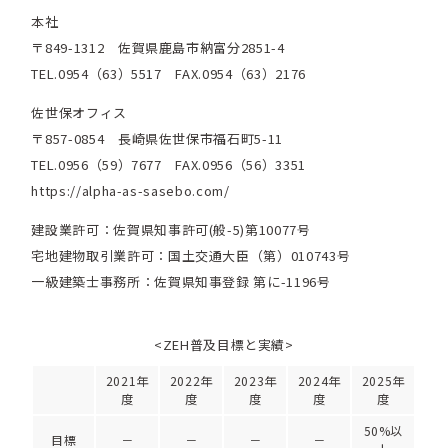
本社
〒849-1312 佐賀県鹿島市納富分2851-4
TEL.0954（63）5517 FAX.0954（63）2176
佐世保オフィス
〒857-0854 長崎県佐世保市福石町5-11
TEL.0956（59）7677 FAX.0956（56）3351
https://alpha-as-sasebo.com/
建設業許可：佐賀県知事許可(般-5)第10077号
宅地建物取引業許可：国土交通大臣（第）010743号
一級建築士事務所：佐賀県知事登録 第に-1196号
<ZEH普及目標と実績>
2021年
2022年
2023年
2024年
2025年
度
度
度
度
度
50%以
目標
－
－
－
－