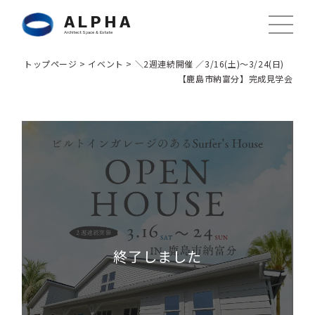
ALPHA
Architect Space & Estate
トップページ
>
イベント
>
＼2週連続開催 ／3/16(土)〜3/24(日)
【鹿島市納富分】完成見学会
終了しました