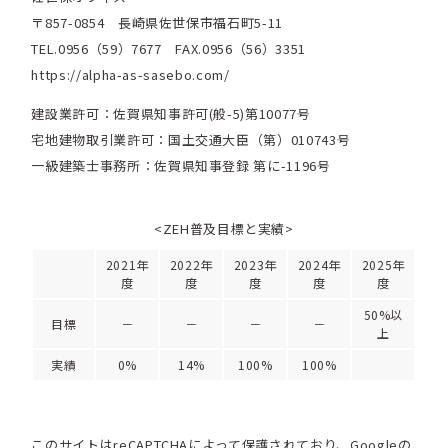
〒857-0854 長崎県佐世保市福石町5-11
TEL.0956（59）7677 FAX.0956（56）3351
https://alpha-as-sasebo.com/
建設業許可：佐賀県知事許可(般-5)第10077号
宅地建物取引業許可：国土交通大臣（第）010743号
一級建築士事務所：佐賀県知事登録 第に-1196号
<ZEH普及目標と実績>
2021年
2022年
2023年
2024年
2025年
度
度
度
度
度
50%以
目標
－
－
－
－
上
実績
0%
14%
100%
100%
このサイトはreCAPTCHAによって保護されており、Googleの