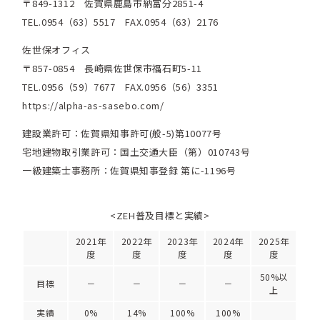
〒849-1312 佐賀県鹿島市納富分2851-4
TEL.0954（63）5517 FAX.0954（63）2176
佐世保オフィス
〒857-0854 長崎県佐世保市福石町5-11
TEL.0956（59）7677 FAX.0956（56）3351
https://alpha-as-sasebo.com/
建設業許可：佐賀県知事許可(般-5)第10077号
宅地建物取引業許可：国土交通大臣（第）010743号
一級建築士事務所：佐賀県知事登録 第に-1196号
<ZEH普及目標と実績>
2021年
2022年
2023年
2024年
2025年
度
度
度
度
度
50%以
目標
－
－
－
－
上
実績
0%
14%
100%
100%