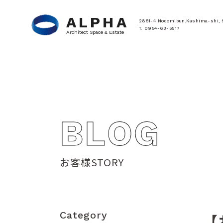
ALPHA
2851-4 Nodomibun,Kashima-shi, 
T. 0954-63-5517
Architect Space & Estate
BLOG
お客様STORY
Category
【