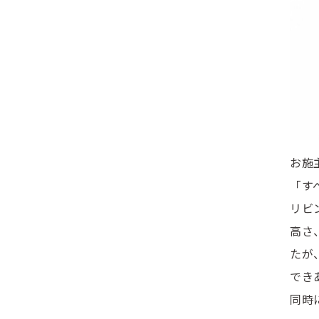
お施
「す
リビ
高さ
たが
でき
同時