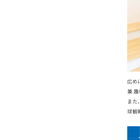
広め
兼 
また
球観