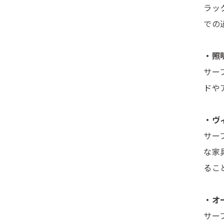
ラッ
での
・照
サー
ドや
・ヴ
サー
な家
るこ
・オ
サー