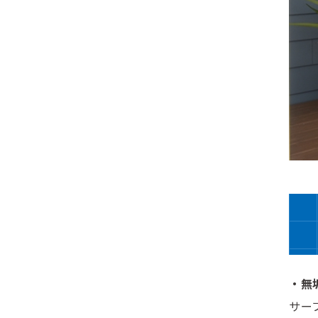
・無
サー