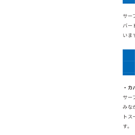
サー
バー
いま
・カ
サー
みな
トス
す。