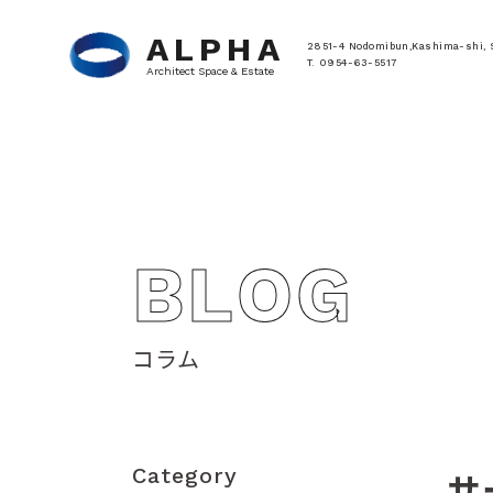
ALPHA
2851-4 Nodomibun,Kashima-shi, 
T. 0954-63-5517
Architect Space & Estate
BLOG
コラム
Category
サ