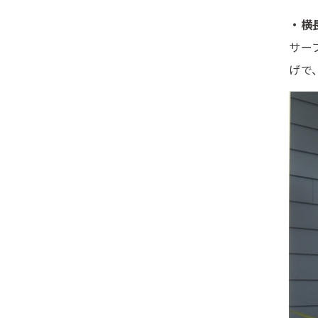
・横
サー
げで