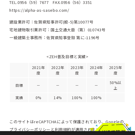
TEL.0956（59）7677 FAX.0956（56）3351
https://alpha-as-sasebo.com/
建設業許可：佐賀県知事許可(般-5)第10077号
宅地建物取引業許可：国土交通大臣（第）010743号
一級建築士事務所：佐賀県知事登録 第に-1196号
<ZEH普及目標と実績>
2021年
2022年
2023年
2024年
2025年
度
度
度
度
度
50%以
目標
－
－
－
－
上
実績
0%
14%
100%
100%
このサイトはreCAPTCHAによって保護されており、Googleの
プライバシーポリシー
と
利用規約
が適用されます。
LINEで簡単