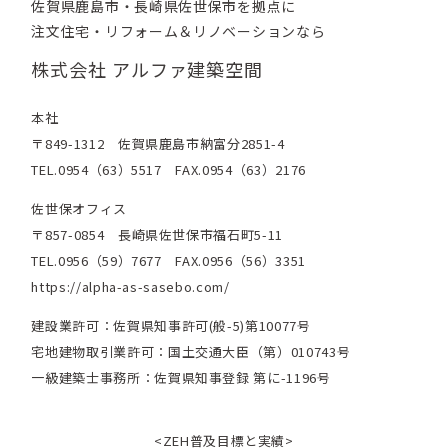
佐賀県鹿島市・長崎県佐世保市を拠点に
注文住宅・リフォーム＆リノベーションなら
株式会社 アルファ建築空間
本社
〒849-1312 佐賀県鹿島市納富分2851-4
TEL.0954（63）5517 FAX.0954（63）2176
佐世保オフィス
〒857-0854 長崎県佐世保市福石町5-11
TEL.0956（59）7677 FAX.0956（56）3351
https://alpha-as-sasebo.com/
建設業許可：佐賀県知事許可(般-5)第10077号
宅地建物取引業許可：国土交通大臣（第）010743号
一級建築士事務所：佐賀県知事登録 第に-1196号
<ZEH普及目標と実績>