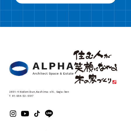
2851-4 Nodomibun,Kashima-shi, Saga-ken
T. 81-954-63-5517