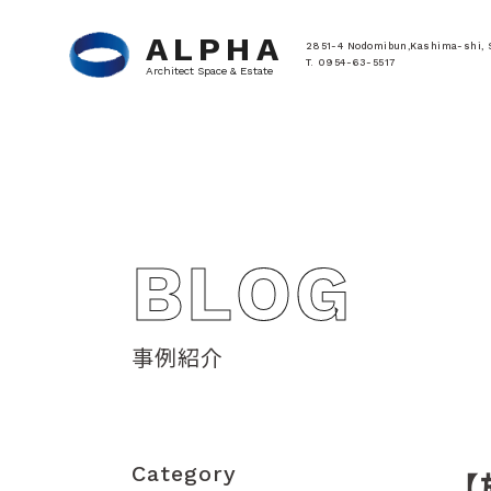
ALPHA
2851-4 Nodomibun,Kashima-shi, 
T. 0954-63-5517
Architect Space & Estate
BLOG
事例紹介
Category
【