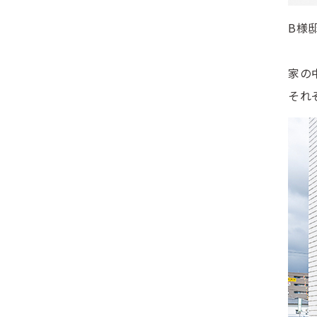
B様
家の
それ