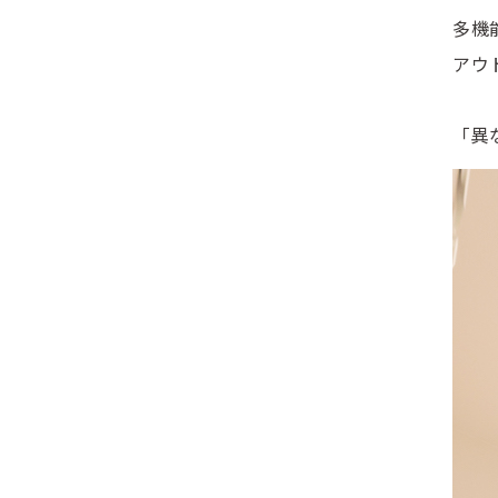
多機
アウ
「異