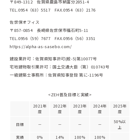
〒849-1312 佐賀県鹿島市納富分2851-4
TEL.0954（63）5517 FAX.0954（63）2176
佐世保オフィス
〒857-0854 長崎県佐世保市福石町5-11
TEL.0956（59）7677 FAX.0956（56）3351
https://alpha-as-sasebo.com/
建設業許可：佐賀県知事許可(般-5)第10077号
宅地建物取引業許可：国土交通大臣（第）010743号
一級建築士事務所：佐賀県知事登録 第に-1196号
<ZEH普及目標と実績>
2021年
2022年
2023年
2024年
2025年
度
度
度
度
度
50%以
目標
－
－
－
－
上
実績
0%
14%
100%
100%