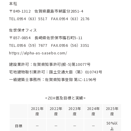
本社
〒849-1312 佐賀県鹿島市納富分2851-4
TEL.0954（63）5517 FAX.0954（63）2176
佐世保オフィス
〒857-0854 長崎県佐世保市福石町5-11
TEL.0956（59）7677 FAX.0956（56）3351
https://alpha-as-sasebo.com/
建設業許可：佐賀県知事許可(般-5)第10077号
宅地建物取引業許可：国土交通大臣（第）010743号
一級建築士事務所：佐賀県知事登録 第に-1196号
<ZEH普及目標と実績>
2021年
2022年
2023年
2024年
2025年
度
度
度
度
度
50%以
目標
－
－
－
－
上