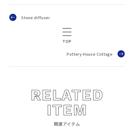
Stone diffuser
TOP
Pottery House Cottage
RELATED
ITEM
関連アイテム