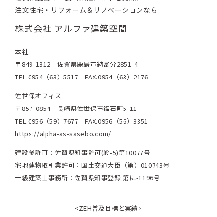
注文住宅・リフォーム＆リノベーションなら
株式会社 アルファ建築空間
本社
〒849-1312 佐賀県鹿島市納富分2851-4
TEL.0954（63）5517 FAX.0954（63）2176
佐世保オフィス
〒857-0854 長崎県佐世保市福石町5-11
TEL.0956（59）7677 FAX.0956（56）3351
https://alpha-as-sasebo.com/
建設業許可：佐賀県知事許可(般-5)第10077号
宅地建物取引業許可：国土交通大臣（第）010743号
一級建築士事務所：佐賀県知事登録 第に-1196号
<ZEH普及目標と実績>