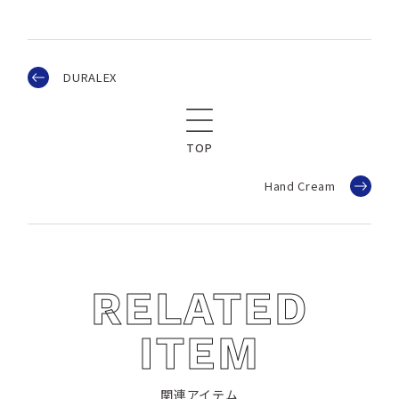
DURALEX
TOP
Hand Cream
RELATED
ITEM
関連アイテム