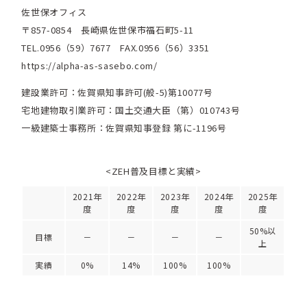
佐世保オフィス
〒857-0854 長崎県佐世保市福石町5-11
TEL.0956（59）7677 FAX.0956（56）3351
https://alpha-as-sasebo.com/
建設業許可：佐賀県知事許可(般-5)第10077号
宅地建物取引業許可：国土交通大臣（第）010743号
一級建築士事務所：佐賀県知事登録 第に-1196号
<ZEH普及目標と実績>
2021年
2022年
2023年
2024年
2025年
度
度
度
度
度
50%以
目標
－
－
－
－
上
実績
0%
14%
100%
100%