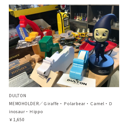
DULTON
MEMOHOLDER／Ｇiraffe・Ｐolarbear・Ｃamel・Ｄ
inosaur・Ｈippo
￥1,650