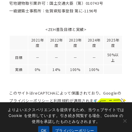
宅地建物取引業許可：国土交通大臣（第）010743号
一級建築士事務所：佐賀県知事登録 第に-1196号
<ZEH普及目標と実績>
2021年
2022年
2023年
2024年
2025年
度
度
度
度
度
50%以
目標
－
－
－
－
上
実績
0%
14%
100%
100%
このサイトはreCAPTCHAによって保護されており、Googleの
プライバシーポリシー
と
利用規約
が適用されます。
LINEで簡単
よりよいエクスペリエンスを提供するため、当ウェブサイトでは
お問い合わせ
Cookie を使用しています。引き続き閲覧する場合、Cookie の
Copyright 2024 ALPHA Architect Space
使用を承諾したものとみなされます。
All right Reserved.
OK
プライバシーポリシー